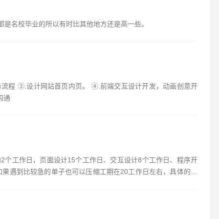
都是名校毕业的所以有时比其他地方还是高一些。
务流程 ③.设计网站首页内页。 ④.前端交互设计开发，动画创意开
沟通
2个工作日，页面设计15个工作日、交互设计8个工作日、程序开
如果遇到比较急的单子也可以压缩工期在20工作日左右，具体的要