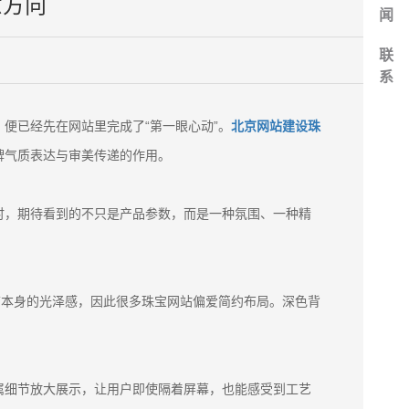
意方向
闻
联
系
便已经先在网站里完成了“第一眼心动”。
北京网站建设珠
牌气质表达与审美传递的作用。
时，期待看到的不只是产品参数，而是一种氛围、一种精
饰本身的光泽感，因此很多珠宝网站偏爱简约布局。深色背
属细节放大展示，让用户即使隔着屏幕，也能感受到工艺