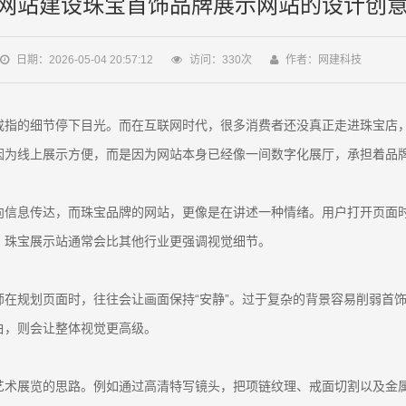
网站建设珠宝首饰品牌展示网站的设计创
日期：2026-05-04 20:57:12
访问：
330
次
作者：网建科技
指的细节停下目光。而在互联网时代，很多消费者还没真正走进珠宝店，
因为线上展示方便，而是因为网站本身已经像一间数字化展厅，承担着品
向信息传达，而珠宝品牌的网站，更像是在讲述一种情绪。用户打开页面
，珠宝展示站通常会比其他行业更强调视觉细节。
在规划页面时，往往会让画面保持“安静”。过于复杂的背景容易削弱首
白，则会让整体视觉更高级。
艺术展览的思路。例如通过高清特写镜头，把项链纹理、戒面切割以及金