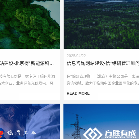
2025/04/22
新能源科技网站建设-北京得*新能源科技网站建设
科技有限公司是一家专注于绿色能源
信*综研管理顾问（北京）有限公司是一家
技术企业，业务涵盖光伏发电、风
咨询领域、致力于推动中国企业国际化的专
能微网、能耗监测与节能减排等多
机构。为了进一步强化品牌形象，展示权威
READ MORE
双碳”战略发展要求，公司亟需打造
源与咨询成果，客户委托我们打造一套全新
业性与品牌传播力的官网平台。
台，实现从品牌传播到业务承接的数字化升