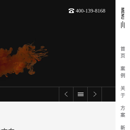
400-139-8168
首
页
案
例
关
于
方
案
新