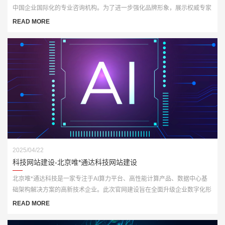
中国企业国际化的专业咨询机构。为了进一步强化品牌形象，展示权威专家
资源与咨询成果，客户委托我们打造一套全新官网平台，实现从品牌传播到
READ MORE
业务承接的数字化升级。
2025/04/22
科技网站建设-北京唯*通达科技网站建设
北京唯*通达科技是一家专注于AI算力平台、高性能计算产品、数据中心基
础架构解决方案的高新技术企业。此次官网建设旨在全面升级企业数字化形
象，打造一个集展示、推广与技术服务于一体的多功能门户网站。
READ MORE