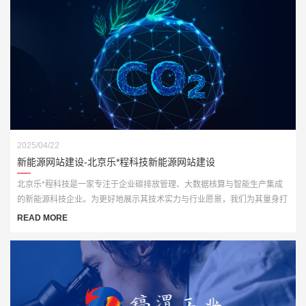
2025/04/22
新能源网站建设-北京乐*程科技新能源网站建设
北京乐*程科技是一家专注于企业碳排放管理、大数据核算与智能生产集成
的新能源科技企业。为更好地展示其技术实力与行业愿景，我们为其量身打
造了一套高端、智能化的官方网站解决方案，全面赋能品牌数字化形象升
READ MORE
级。