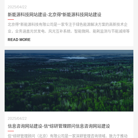
2025/04/22
新能源科技网站建设-北京得*新能源科技网站建设
北京得*新能源科技有限公司是一家专注于绿色能源解决方案的高新技术企
业，业务涵盖光伏发电、风光互补系统、智能微网、能耗监测与节能减排等
多个板块。为顺应“双碳”战略发展要求，公司亟需打造一个具备行业专业性
READ MORE
与品牌传播力的官网平台。
2025/04/22
信息咨询网站建设-信*综研管理顾问信息咨询网站建设
信*综研管理顾问（北京）有限公司是一家深耕管理咨询领域、致力于推动