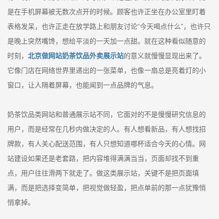
是在手机屏幕被无数次点开的时候。顾客也许正坐在办公室里盯着
表格发呆，也许正走在放学路上和朋友讨论“今天喝点什么”，也许只
是晚上突然嘴馋，想给平淡的一天加一点甜。就在这种看似随意的
时刻，
北京做网站奶茶饮品外卖展示站
的意义就慢慢显现出来了。
它像门店在网络世界里递出的一张菜单，也像一扇总是亮着灯的小
窗口，让人隔着屏幕，也能闻到一点品牌的气息。
奶茶饮品类网站和普通展示站不同，它面对的不是慢慢研究信息的
用户，而是经常在几秒内做决定的人。有人想看新品，有人想找招
牌款，有人关心配送范围，有人只想知道哪杯适合今天的心情。网
站建设如果还是老套路，把内容堆得满满当当，页面却找不到重
点，用户往往滑两下就走了。做这类展示站，关键不是把页面填
满，而是把选择变简单，把视觉做轻盈，把点单前的那一点犹豫悄
悄拿掉。