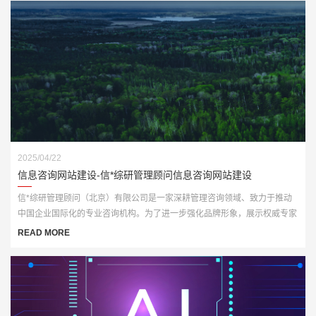
2025/04/22
信息咨询网站建设-信*综研管理顾问信息咨询网站建设
信*综研管理顾问（北京）有限公司是一家深耕管理咨询领域、致力于推动
中国企业国际化的专业咨询机构。为了进一步强化品牌形象，展示权威专家
资源与咨询成果，客户委托我们打造一套全新官网平台，实现从品牌传播到
READ MORE
业务承接的数字化升级。