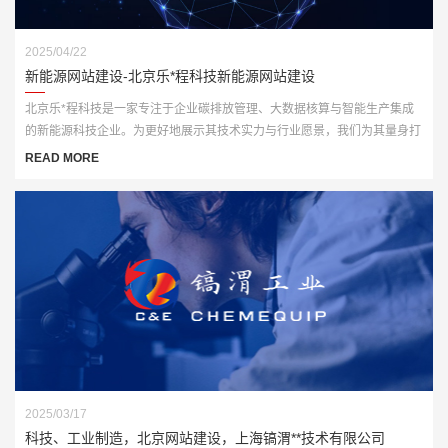
2025/04/22
新能源网站建设-北京乐*程科技新能源网站建设
北京乐*程科技是一家专注于企业碳排放管理、大数据核算与智能生产集成
的新能源科技企业。为更好地展示其技术实力与行业愿景，我们为其量身打
造了一套高端、智能化的官方网站解决方案，全面赋能品牌数字化形象升
READ MORE
级。
2025/03/17
科技、工业制造，北京网站建设，上海镐渭**技术有限公司