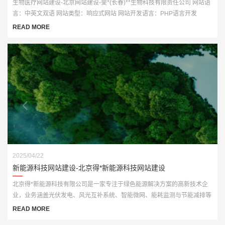
生物医疗网站建设-北京网站建设-斐*(长春)**生物科技有限责任公司 网站语
言：中英文双语 网站类型：响应式网站 网站开发语言：PHP语言开发
READ MORE
2025/04/22
新能源科技网站建设-北京得*新能源科技网站建设
北京得*新能源科技有限公司是一家专注于绿色能源解决方案的高新技术企
业，业务涵盖光伏发电、风光互补系统、智能微网、能耗监测与节能减排等
多个板块。为顺应“双碳”战略发展要求，公司亟需打造一个具备行业专业性
READ MORE
与品牌传播力的官网平台。